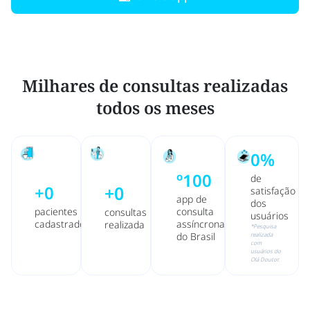
Milhares de consultas realizadas
todos os meses
0
%
º
100
de
+
0
+
0
satisfação
app de
dos
pacientes
consulta
consultas
usuários
cadastrados
assíncrona
realizada
*Pesquisa
do Brasil
realizada
com
usuários do
Olá Doutor.