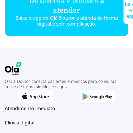
Dê um Olá e comece a
Bai
atender
o
ap
Baixe o app do Olá Doutor e atenda de forma
digital e sem complicação.
O Olá Doutor conecta pacientes e médicos para consultas
online de forma simples e segura.
Atendimento imediato
Clínica digital