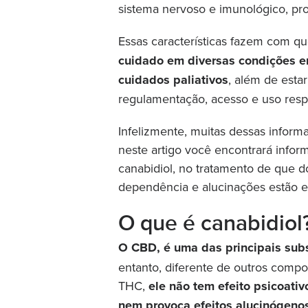
sistema nervoso e imunológico, pr
Essas características fazem com q
cuidado em diversas condições em
cuidados paliativos
, além de esta
regulamentação, acesso e uso resp
Infelizmente, muitas dessas inform
neste artigo você encontrará infor
canabidiol, no tratamento de que d
dependência e alucinações estão ent
O que é canabidiol
O CBD, é uma das principais sub
entanto, diferente de outros comp
THC,
ele não tem efeito psicoativ
nem provoca efeitos alucinógeno