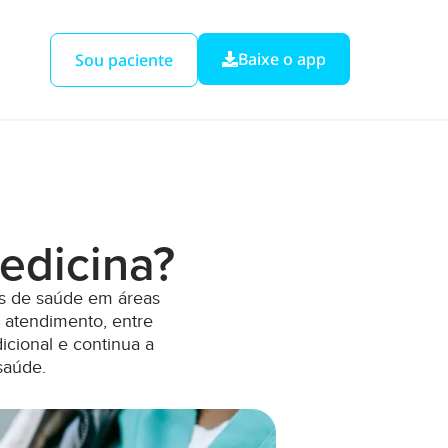
Baixe o app
Sou paciente
edicina?
os de saúde em áreas
o atendimento, entre
icional e continua a
saúde.